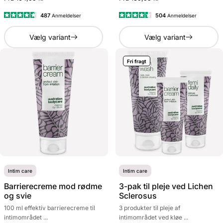
487
504
Anmeldelser
Anmeldelser
Vurderet
Vurderet
4.7
4.4
Vælg variant
Vælg variant
ud
ud
af
af
5
5
stjerner
stjerner
Fri fragt
Intim care
Intim care
Barrierecreme mod rødme
3-pak til pleje ved Lichen
og svie
Sclerosus
100 ml effektiv barrierecreme til
3 produkter til pleje af
intimområdet ...
intimområdet ved kløe ...