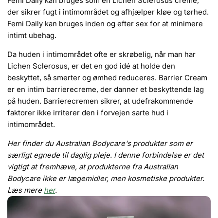
Femi Daily kan bruges som en Lichen Sclerosus creme,
der sikrer fugt i intimområdet og afhjælper kløe og tørhed.
Femi Daily kan bruges inden og efter sex for at minimere
intimt ubehag.
Da huden i intimområdet ofte er skrøbelig, når man har
Lichen Sclerosus, er det en god idé at holde den
beskyttet, så smerter og ømhed reduceres. Barrier Cream
er en intim barrierecreme, der danner et beskyttende lag
på huden. Barrierecremen sikrer, at udefrakommende
faktorer ikke irriterer den i forvejen sarte hud i
intimområdet.
Her finder du Australian Bodycare's produkter som er
særligt egnede til daglig pleje. I denne forbindelse er det
vigtigt at fremhæve, at produkterne fra Australian
Bodycare ikke er lægemidler, men kosmetiske produkter.
Læs mere
her
.