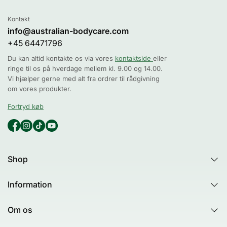
Kontakt
info@australian-bodycare.com
+45 64471796
Du kan altid kontakte os via vores
kontaktside
eller
ringe til os på hverdage mellem kl. 9.00 og 14.00.
Vi hjælper gerne med alt fra ordrer til rådgivning
om vores produkter.
Fortryd køb
Shop
Alle produkter
Information
Alle kategorier
Guides
Hudtests og quizzer
Om os
Tea Tree Oil