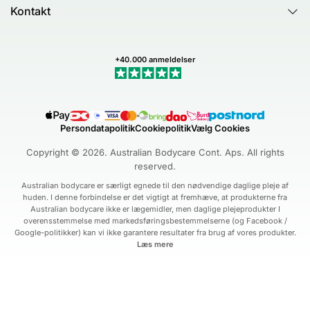
Australian Bodycare
Spørgsmål og svar (FAQ)
Kontakt
Healing Ground
Kundeanmeldelser
Kontakt os
Dermatologisk testet
Nyhedsbrev
Min profil (Track ordre)
Smiley-ordningen
+40.000 anmeldelser
Handelsbetingelser
Fortryd køb
Persondatapolitik
Cookiepolitik
Vælg Cookies
Copyright © 2026. Australian Bodycare Cont. Aps. All rights
reserved.
Australian bodycare er særligt egnede til den nødvendige daglige pleje af
huden. I denne forbindelse er det vigtigt at fremhæve, at produkterne fra
Australian bodycare ikke er lægemidler, men daglige plejeprodukter I
overensstemmelse med markedsføringsbestemmelserne (og Facebook /
Google-politikker) kan vi ikke garantere resultater fra brug af vores produkter.
Læs mere