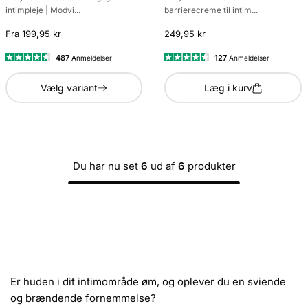
intimpleje | Modvi...
barrierecreme til intim...
Fra 199,95 kr
249,95 kr
487
127
Anmeldelser
Anmeldelser
Vurderet
Vurderet
4.7
4.5
Vælg variant
Læg i kurv
ud
ud
af
af
5
5
stjerner
stjerner
Du har nu set
6
ud af
6
produkter
Er huden i dit intimområde øm, og oplever du en sviende
og brændende fornemmelse?