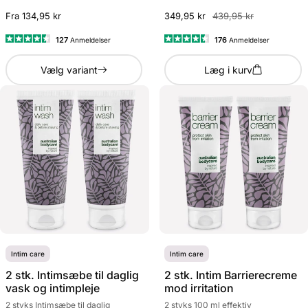
Fra 134,95 kr
349,95 kr
439,95 kr
127
176
Anmeldelser
Anmeldelser
Vurderet
Vurderet
4.5
4.5
Vælg variant
Læg i kurv
ud
ud
af
af
5
5
stjerner
stjerner
Intim care
Intim care
2 stk. Intimsæbe til daglig
2 stk. Intim Barrierecreme
vask og intimpleje
mod irritation
2 styks Intimsæbe til daglig
2 styks 100 ml effektiv