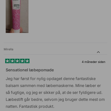
Mirella
4 måneder siden
Vurderet
5
Sensationel læbepomade
ud
af
Jeg har først for nylig opdaget denne fantastiske
5
stjerner
balsam sammen med læbemaskerne. Mine læber er
så fugtige, og jeg er sikker på, at de ser fyldigere ud.
Læbestift går bedre, selvom jeg bruger dette mest om
natten. Fantastisk produkt.