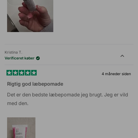
Kristina T.
Verificeret køber
4 måneder siden
Vurderet
5
Rigtig god læbepomade
ud
af
Det er den bedste læbepomade jeg brugt. Jeg er vild
5
stjerner
med den.