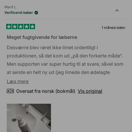
Marit L.
Verificeret køber
1 måned siden
Vurderet
5
Meget fugtgivende for læberne
ud
af
Desværre blev røret ikke limet ordentligt i
5
stjerner
produktionen, så det kom ud „på den forkerte måde“.
Men supporten var super hurtig til at svare, såvel som
at sende en helt ny ud (jeg limede den ødelagte
sammen med en lighter, fik derefter 2). Men selve
Læs
Læs mere
cremen gør præcis, hvad den lover, og til en god pris
mere
Oversat fra norsk (bokmål)
Vis original
om
denne
anmeldelse