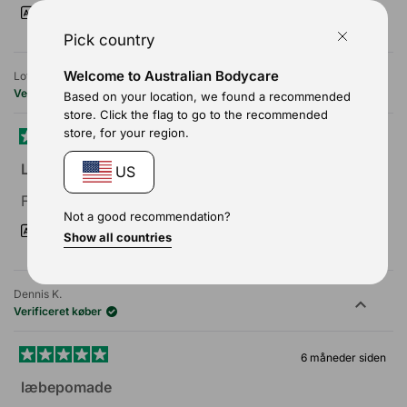
Oversat fra engelsk
Vis original
Pick country
Welcome to Australian Bodycare
Lottis E.
Verificeret køber
Based on your location, we found a recommended
store. Click the flag to go to the recommended
store, for your region.
4 måneder siden
Vurderet
5
Læbepomade
US
ud
af
Fungerer godt, læberne bliver bløde og magre
5
Not a good recommendation?
stjerner
Oversat fra svensk
Vis original
Show all countries
Dennis K.
Verificeret køber
6 måneder siden
Vurderet
5
læbepomade
ud