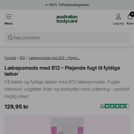
✔
100% Tilfredshedsgaranti
0
Menu
Log ind
Kurv
Søg produkter
Forside
/
B12
/
Læbepomade med B12 – Plejen...
Læbepomade med B12 – Plejende fugt til fyldige
læber
Få bløde og fyldige læber med B12 læbepomade. Fugter
intensivt, udglatter linjer og beskytter mod udtørring – perfekt
daglig pleje!
129,95 kr
93
Kl
Vurderet
4.4
fo
ud
at
af
5
g