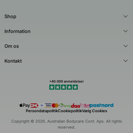
Shop
Alle produkter
Information
Alle kategorier
Guides
Hudtests og quizzer
Om os
Tea Tree Oil
Australian Bodycare
Spørgsmål og svar (FAQ)
Kontakt
Healing Ground
Kundeanmeldelser
Kontakt os
Dermatologisk testet
Nyhedsbrev
Min profil (Track ordre)
Smiley-ordningen
+40.000 anmeldelser
Handelsbetingelser
Fortryd køb
Persondatapolitik
Cookiepolitik
Vælg Cookies
Copyright © 2026. Australian Bodycare Cont. Aps. All rights
reserved.