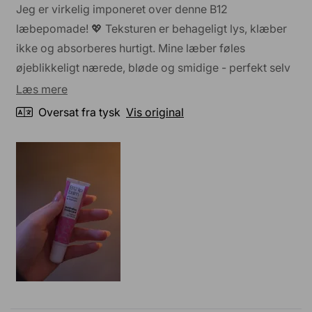
af
Jeg er virkelig imponeret over denne B12
5
stjerner
læbepomade! 💖 Teksturen er behageligt lys, klæber
ikke og absorberes hurtigt. Mine læber føles
øjeblikkeligt nærede, bløde og smidige - perfekt selv
til tørre eller sprukne læber. Den delikate nuance af
Læs
Læs mere
pink ser meget naturlig og frisk ud, ideel til daglig
mere
Oversat fra tysk
Vis original
brug. En fantastisk læbepomade, som jeg helt sikkert
om
altid vil have i lommen! ✨
denne
anmeldelse