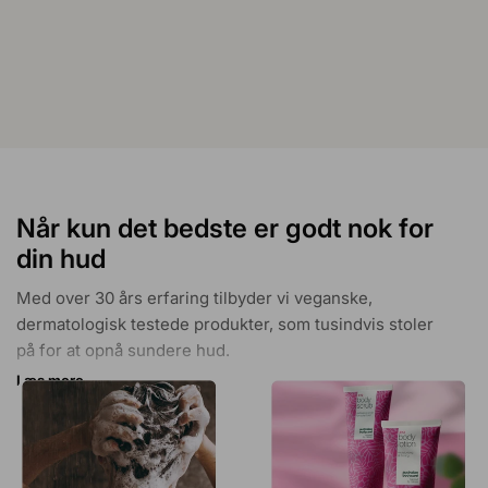
Når kun det bedste er godt nok for
din hud
Med over 30 års erfaring tilbyder vi veganske,
dermatologisk testede produkter, som tusindvis stoler
på for at opnå sundere hud.
Læs mere
Med mere end 30.000 positive anmeldelser og
adskillige priser, er vi her for at sikre din fulde
tilfredshed med vores problemløsende produkter.