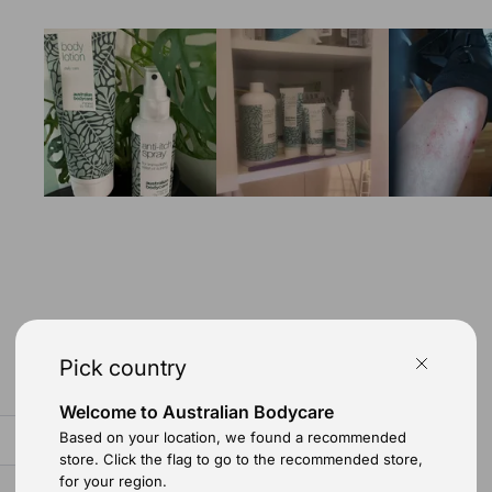
årsage irritation i huden på kroppen.
ksem, allergi, tørt klima, etc.
er slår ud, bør du opsøge læge, hvis det ikke
ling.
 en god idé. Den naturlige, australske olie
sem, psoriasis, meget tør hud, eller hvis du
n.
ktive fugtighedscreme,
Body Cream
, som er
oer. Cremen giver fugt og beskyttelse til
Pick country
Welcome to Australian Bodycare
Based on your location, we found a recommended
store. Click the flag to go to the recommended store,
jer og beroliger tør og irriteret hud.
for your region.