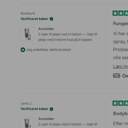
Annika K.
Vurder
Verificeret køber
5
Funger
ud
Anmelder
af
Vi har 
2-pak til pleje ved irritation — Sæt til
5
pleje ved irriteret hud på kroppen
stjerne
spray,
Proble
Jeg anbefaler dette produkt
olie se
er især
Læs m
fra su
Ov
Lena J.
Vurder
Verificeret køber
5
Bodybu
ud
Anmelder
af
Efter m
2-pak til pleje ved irritation — Sæt til
5