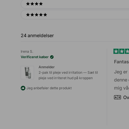
4 stars
Hvad gør jeg, hvis jeg ikke er tilfreds?
5 stars
Vi har selvfølgelig testet vores produkter, og vi ved, hvad de
også vil hjælpe dig.
24 anmeldelser
Hvis du – mod forventning – ikke er 100% tilfreds med dit k
tilfredshedsgarantien.
Irena S.
Vurder
Læs mere om det
her
.
Verificeret køber
5
Fantas
ud
Anmelder
af
Jeg er
2-pak til pleje ved irritation — Sæt til
5
pleje ved irriteret hud på kroppen
stjerne
denne d
mig vå
Jeg anbefaler dette produkt
Ov