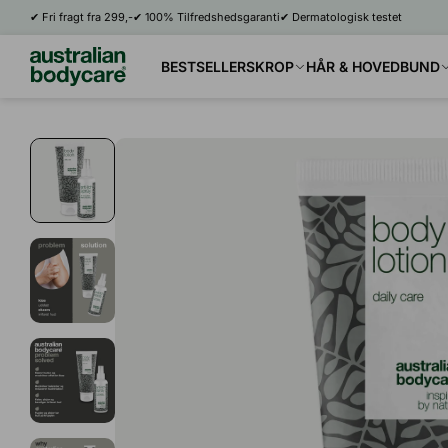
✔
Fri fragt fra 299,-
✔
100% Tilfredshedsgaranti
✔
Dermatologisk testet
Se alt i Krop
Se alt i Ansigt
Se alt i Hår
BESTSELLERS
KROP
HÅR & HOVEDBUND