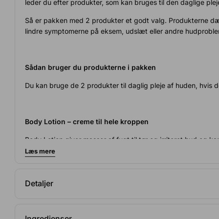
leder du efter produkter, som kan bruges til den daglige ple
Så er pakken med 2 produkter et godt valg. Produkterne dæm
lindre symptomerne på eksem, udslæt eller andre hudproble
Sådan bruger du produkterne i pakken
Du kan bruge de 2 produkter til daglig pleje af huden, hvis den 
Body Lotion – creme til hele kroppen
Body Lotion giver masser af fugt til tør og irriteret hud og ka
af kløende hud.
Læs mere
Det varierer, hvor ofte der skal smøres, og det afhænger bl.
af at bruge cremen 2 gange dagligt, men du kan smøre så ofte
Detaljer
Husk altid at bruge creme efter bad eller vask for at undgå ud
Klinisk dokumenteret
Dermatol
Body Lotion trænger hurtigt ind og kan bruges på hele krop
Aktive ingredienser med beviste
Skånsom
Ingredienser