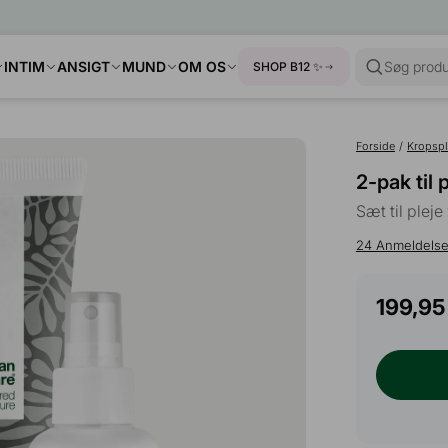
INTIM
ANSIGT
MUND
OM OS
Søg produ
SHOP B12 ✨
Forside
/
Kropspl
2-pak til 
Sæt til pleje
24
Anmeldelse
199,95