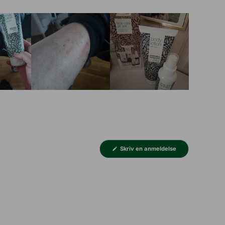
(Åbner
Skriv en anmeldelse
i
et
nyt
vindue)