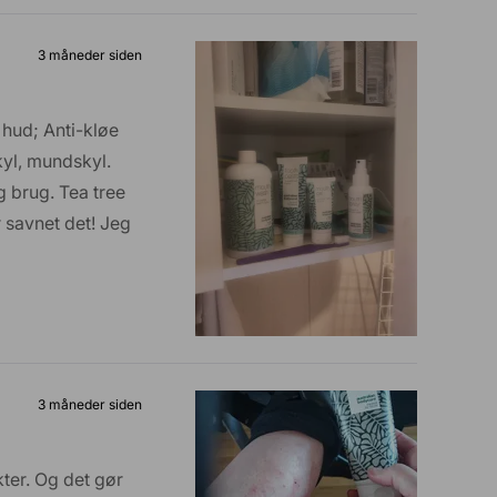
3 måneder siden
 hud; Anti-kløe
yl, mundskyl.
 brug. Tea tree
r savnet det! Jeg
r intet tilbudt
3 måneder siden
kter. Og det gør