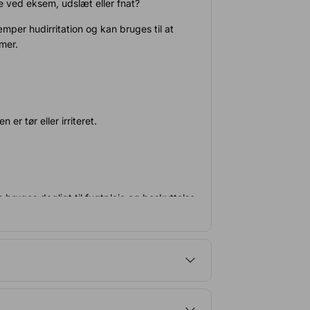
je ved eksem, udslæt eller fnat?
per hudirritation og kan bruges til at
mer.
er tør eller irriteret.
n bruges dagligt til fugtpleje og beskyttelse
a. af hudtype og tørhed. De fleste har glæde
, som du har lyst til og behov for.
tørring og irriteret hud.
ogisk testet
pen.
 mod din hud