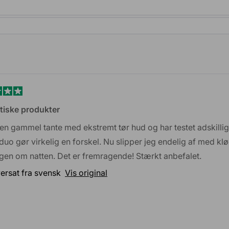
 kan. Derfor er vi overbeviste om, at de
Indlæser...
øb i webshoppen, er du heldigvis dækket af
et
tiske produkter
 en gammel tante med ekstremt tør hud og har testet adskilli
r
uo gør virkelig en forskel. Nu slipper jeg endelig af med klø
gen om natten. Det er fremragende! Stærkt anbefalet.
ersat fra svensk
Vis original