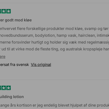
et
er godt mod kløe
erhvervet flere forskellige produkter mod kløe, svamp og tør
r
 hovedbundsserum, bodylotion, hamp vask, hairclean, intimsk
merne forsvinder hurtigt og holder sig væk med regelmæssig
r ud til at virke mod de fleste ting, og australsk kropspleje ha
 glad for at have fundet noget, der virker mod mundsvamp, nå
Læs
ere
ndhedscentret hjælper.
mere
ersat fra svensk
Vis original
om
denne
anmeldelse
et
ilding lotion
ange års kortison er jeg endelig blevet hjulpet af dine produ