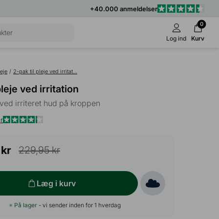
+40.000 anmeldelser
0
kter
Log ind
Kurv
eje
/
2-pak til pleje ved irritat...
pleje ved irritation
 ved irriteret hud på kroppen
r
Klik
Vurderet
4.2
for
ud
 kr
229,95 kr
at
af
5
gå
stjerner
til
Læg i kurv
anmeldelser
På lager
- vi sender inden for 1 hverdag