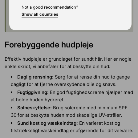
hårvækst.
Not a good recommendation?
Udforsk vores
Show all countries
kollektion
, der specifikt fokuserer på
at tackle hårtab med naturligt inspirerede løsninger.
Forebyggende hudpleje
Effektiv hudpleje er grundlaget for sundt hår. Her er nogle
enkle skridt, vi anbefaler for at beskytte din hud:
Daglig rensning:
Sørg for at rense din hud to gange
dagligt for at fjerne overskydende olie og snavs.
Fugtiggivning:
En god fugtighedscreme hjælper med
at holde huden hydreret.
Solbeskyttelse:
Brug solcreme med minimum SPF
30 for at beskytte huden mod skadelige UV-stråler.
Sund kost og væskeindtag:
En varieret kost og
tilstrækkeligt væskeindtag er afgørende for dit velvære.