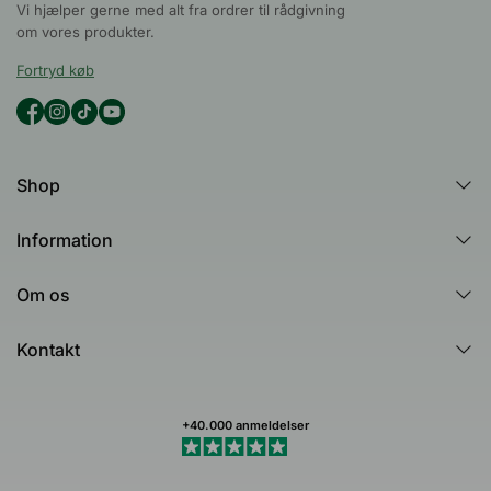
Vi hjælper gerne med alt fra ordrer til rådgivning
om vores produkter.
Fortryd køb
Shop
Alle produkter
Information
Alle kategorier
Guides
Hudtests og quizzer
Om os
Tea Tree Oil
Australian Bodycare
Spørgsmål og svar (FAQ)
Kontakt
Healing Ground
Kundeanmeldelser
Kontakt os
Dermatologisk testet
Nyhedsbrev
Min profil (Track ordre)
Smiley-ordningen
+40.000 anmeldelser
Handelsbetingelser
Fortryd køb