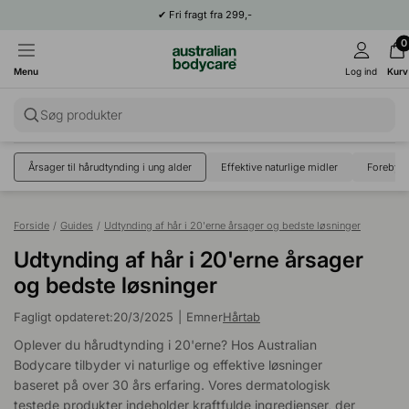
✔
Fri fragt fra 299,-
0
Menu
Log ind
Kurv
Søg produkter
Årsager til hårudtynding i ung alder
Effektive naturlige midler
Forebyg
Forside
/
Guides
/
Udtynding af hår i 20'erne årsager og bedste løsninger
Udtynding af hår i 20'erne årsager
og bedste løsninger
Fagligt opdateret:
20/3/2025
|
Emner
Hårtab
Oplever du hårudtynding i 20'erne? Hos Australian
Bodycare tilbyder vi naturlige og effektive løsninger
baseret på over 30 års erfaring. Vores dermatologisk
testede produkter indeholder kraftfulde ingredienser, der