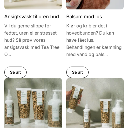
Ansigtsvask til uren hud
Balsam mod lus
Vil du gerne slippe for
Klør og kribler det i
fedtet, uren eller stresset
hovedbunden? Du kan
hud? Så prøv vores
have fået lus.
ansigtsvask med Tea Tree
Behandlingen er kæmning
O...
med vand og bals...
Se alt
Se alt