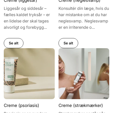
Creme (liggesår)
Creme (neglesvamp)
Liggesår og siddesår –
Konsultér din læge, hvis du
fælles kaldet tryksår – er
har mistanke om at du har
en lidelse der skal tages
neglesvamp. Neglesvamp
alvorligt og forebygg...
er en irriterende o...
Se alt
Se alt
Creme (psoriasis)
Creme (strækmærker)