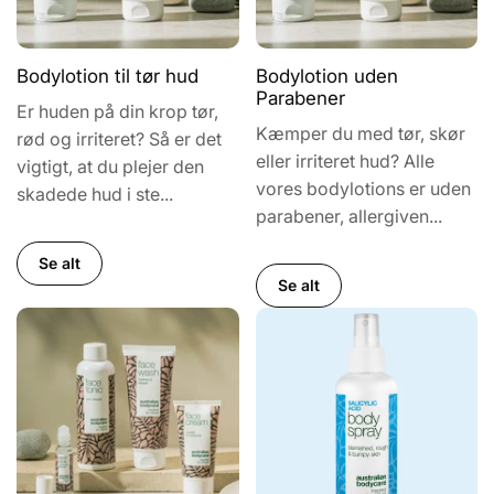
Bodylotion til tør hud
Bodylotion uden
Parabener
Er huden på din krop tør,
Kæmper du med tør, skør
rød og irriteret? Så er det
eller irriteret hud? Alle
vigtigt, at du plejer den
vores bodylotions er uden
skadede hud i ste...
parabener, allergiven...
Se alt
Se alt