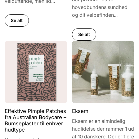
velduftende, men lid...
hovedbundens sundhed
og dit velbefinden...
Se alt
Se alt
Effektive Pimple Patches
Eksem
fra Australian Bodycare –
Eksem er en almindelig
Bumseplaster til enhver
hudlidelse der rammer 1 ud
hudtype
af 10 danskere. Der er flere