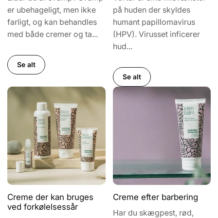
er ubehageligt, men ikke
på huden der skyldes
farligt, og kan behandles
humant papillomavirus
med både cremer og ta...
(HPV). Virusset inficerer
hud...
Se alt
Se alt
Creme der kan bruges
Creme efter barbering
ved forkølelsessår
Har du skægpest, rød,