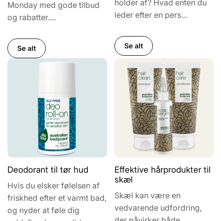
holder af? Hvad enten du
Monday med gode tilbud
leder efter en pers...
og rabatter....
Se alt
Se alt
Deodorant til tør hud
Effektive hårprodukter til
skæl
Hvis du elsker følelsen af
Skæl kan være en
friskhed efter et varmt bad,
vedvarende udfordring,
og nyder at føle dig
der påvirker både