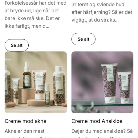
Forkølelsessår har det med
irriteret og sviende hud
at bryde ud, lige når det
efter hårfjerning? Så er det
bare ikke må ske. Det er
vigtigt, at du straks...
ikke farligt, men d...
Se alt
Se alt
Creme mod akne
Creme mod Analkløe
Akne er den mest
Døjer du med analkløe? Så