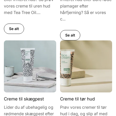
vores creme til uren hud
plamager efter
med Tea Tree Oil....
hårfjerning? Så er vores
c...
Se alt
Se alt
Creme til skægpest
Creme til tør hud
Lider du af ubehagelig og
Prøv vores cremer til tør
rødmende skægpest efter
hud i dag, og slip af med