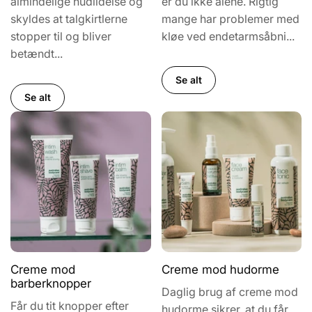
almindelige hudlidelse og
er du ikke alene. Rigtig
skyldes at talgkirtlerne
mange har problemer med
stopper til og bliver
kløe ved endetarmsåbni...
betændt...
Se alt
Se alt
Creme mod
Creme mod hudorme
barberknopper
Daglig brug af creme mod
Får du tit knopper efter
hudorme sikrer, at du får