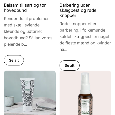
Balsam til sart og tør
Barbering uden
hovedbund
skægpest og røde
knopper
Kender du til problemer
Røde knopper efter
med skæl, sviende,
barbering, i folkemunde
kløende og udtørret
kaldet skægpest, er noget
hovedbund? Så lad vores
de fleste mænd og kvinder
plejende b...
ha...
Se alt
Se alt