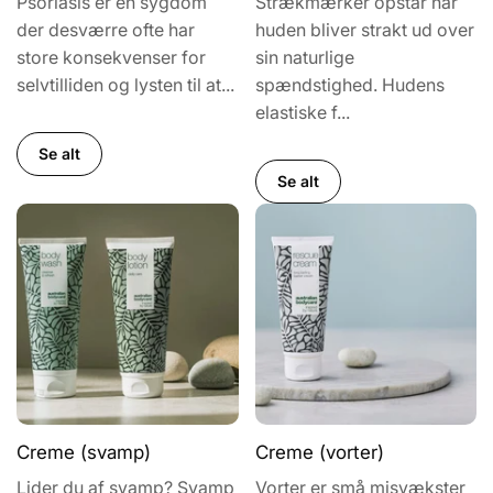
Psoriasis er en sygdom
Strækmærker opstår når
der desværre ofte har
huden bliver strakt ud over
store konsekvenser for
sin naturlige
selvtilliden og lysten til at...
spændstighed. Hudens
elastiske f...
Se alt
Se alt
Creme (svamp)
Creme (vorter)
Lider du af svamp? Svamp
Vorter er små misvækster