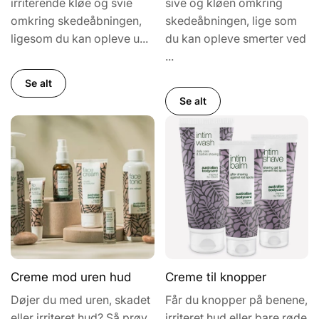
irriterende kløe og svie
sive og kløen omkring
omkring skedeåbningen,
skedeåbningen, lige som
ligesom du kan opleve u...
du kan opleve smerter ved
...
Se alt
Se alt
Creme mod uren hud
Creme til knopper
Døjer du med uren, skadet
Får du knopper på benene,
eller irriteret hud? Så prøv
irriteret hud eller bare røde